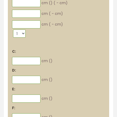
cm (
)
(
-
cm)
cm (
-
cm)
cm (
-
cm)
C:
cm (
)
D:
cm (
)
E:
cm (
)
F: