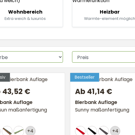
Wohnbereich
Heizbar
Extra weich & luxuriös
Warmte-element möglic
 43,52 €
Ab 41,14 €
rbank Auflage
Bierbank Auflage
isun maßanfertigung
Sunny maßanfertigung
+4
+4