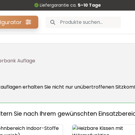
Liefergarantie ca.
5–10 Tage
figurator
erbank Auflage
lagen erhalten Sie nicht nur unübertroffenen Sitzkomfor
iltern Sie nach Ihrem gewünschten Einsatzberei