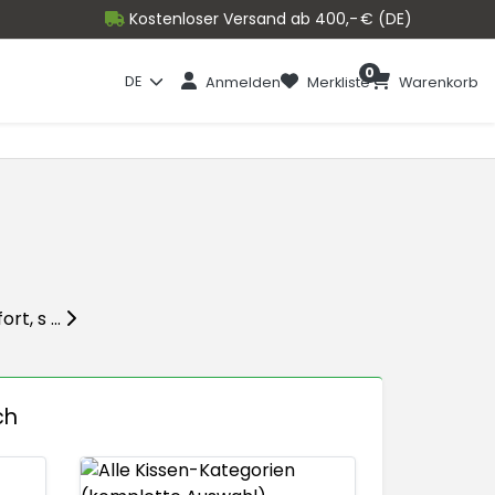
Kostenloser Versand ab 400,- € (DE)
0
DE
Anmelden
Merkliste
Warenkorb
t, s ...
ch