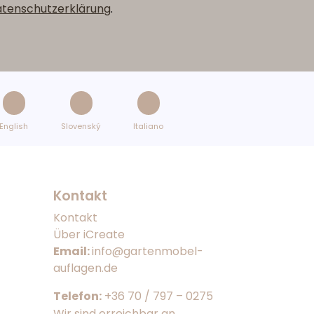
tenschutzerklärung
.
English
Slovenský
Italiano
Kontakt
Kontakt
Über iCreate
Email:
info@gartenmobel-
auflagen.de
Telefon:
+36 70 / 797 – 0275
Wir sind erreichbar an