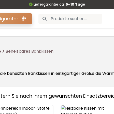
Liefergarantie ca.
5–10 Tage
figurator
e
Beheizbares Bankkissen
ie beheizten Bankkissen in einzigartiger Größe die Wärme
iltern Sie nach Ihrem gewünschten Einsatzberei