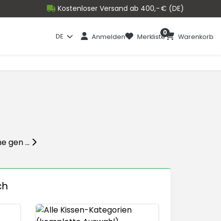
Kostenloser Versand ab 400,- € (DE)
0
DE
Anmelden
Merkliste
Warenkorb
 gen ...
ch