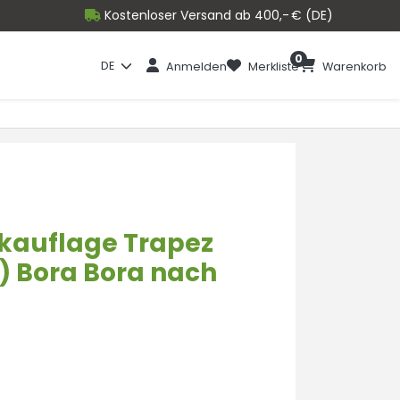
Kostenloser Versand ab 400,- € (DE)
0
DE
Anmelden
Merkliste
Warenkorb
kauflage Trapez
) Bora Bora nach