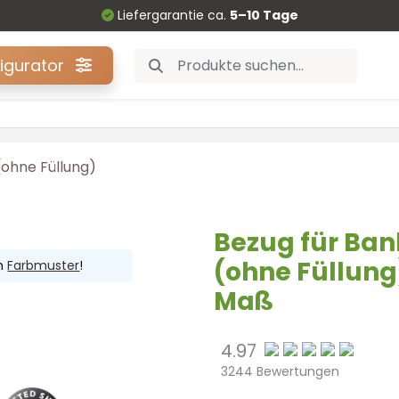
Liefergarantie ca.
5–10 Tage
figurator
ohne Füllung)
Bezug für Ban
(ohne Füllung
in
Farbmuster
!
Maß
4.97
3244 Bewertungen