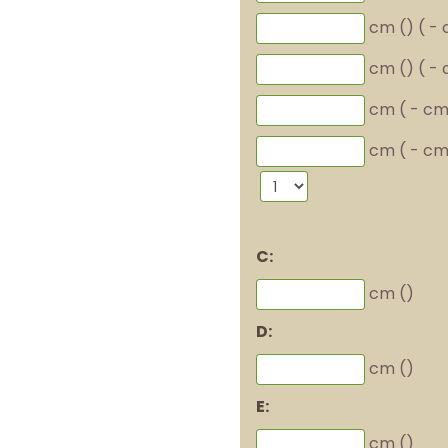
cm (
)
(
-
cm (
)
(
-
cm (
-
cm
cm (
-
cm
C:
cm (
)
D:
cm (
)
E:
cm (
)