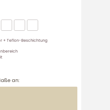
er + Teflon-Beschichtung
enbereich
it
Maße an: