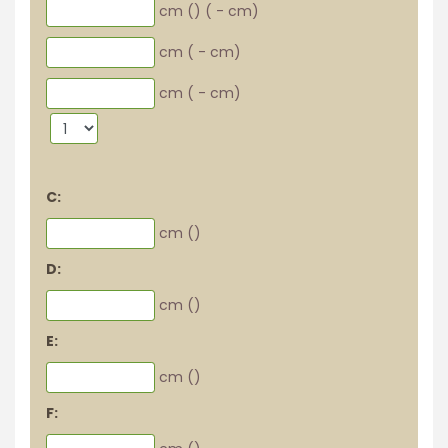
cm (
)
(
-
cm)
cm (
-
cm)
cm (
-
cm)
C:
cm (
)
D:
cm (
)
E:
cm (
)
F: