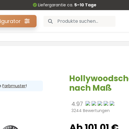
Liefergarantie ca.
5–10 Tage
figurator
Hollywoodsch
nach Maß
in
Farbmuster
!
4.97
3244 Bewertungen
Ab 101,01 €