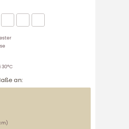
ester
sse
 30°C
Maße an:
cm)