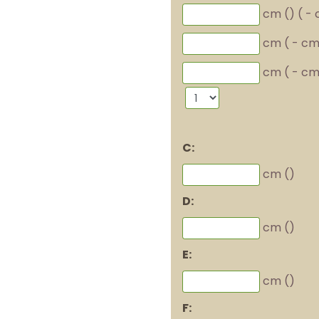
cm (
)
(
-
cm (
-
cm
cm (
-
cm
C:
cm (
)
D:
cm (
)
E:
cm (
)
F: