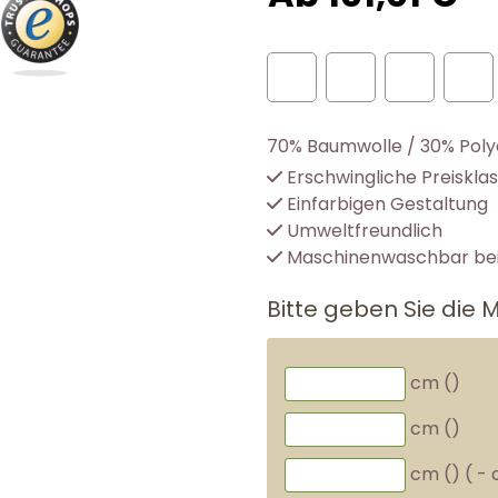
70% Baumwolle / 30% Poly
Erschwingliche Preiskla
Einfarbigen Gestaltung
Umweltfreundlich
Maschinenwaschbar bei
Bitte geben Sie die 
cm (
)
cm (
)
cm (
)
(
-