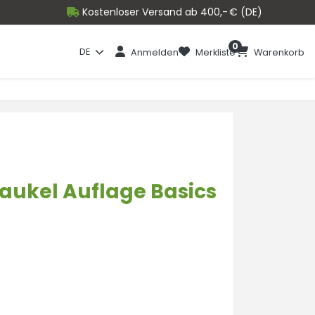
Kostenloser Versand ab 400,- € (DE)
0
DE
Anmelden
Merkliste
Warenkorb
aukel Auflage Basics